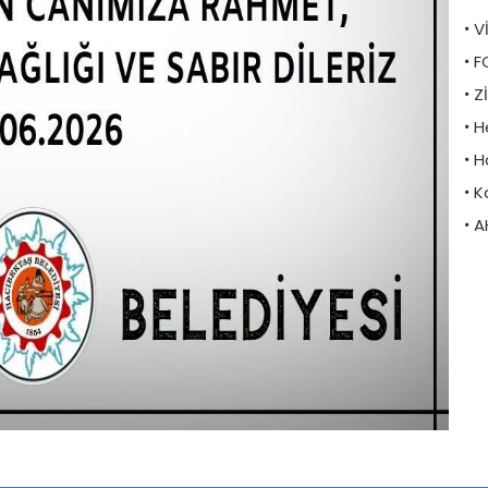
V
F
Z
H
H
K
A