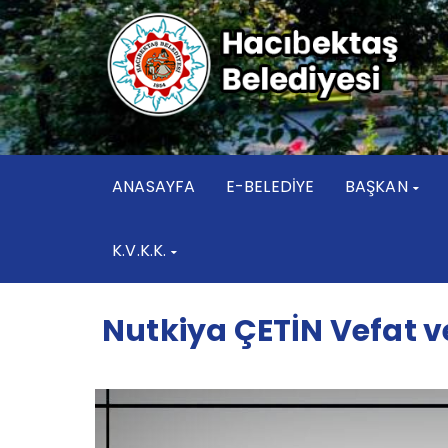
ANASAYFA
E-BELEDİYE
BAŞKAN
K.V.K.K.
Nutkiya ÇETİN Vefat v