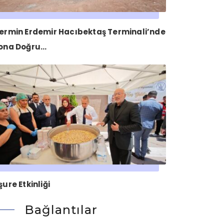
ermin Erdemir Hacıbektaş Terminali’nde
ona Doğru…
şure Etkinliği
Bağlantılar