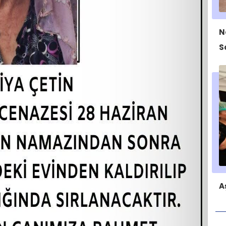
N
S
A