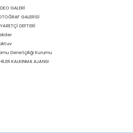
İDEO GALERİ
OTOĞRAF GALERİSİ
İYARETÇİ DEFTERİ
ekder
aktuv
amu Denetçiliği Kurumu
HİLER KALKINMA AJANSI