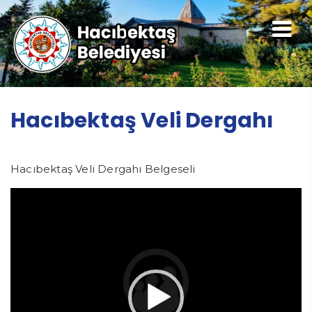
Hacıbektaş Veli Dergahı
Hacıbektaş Veli Dergahı Belgeseli
Video
oynatıcı