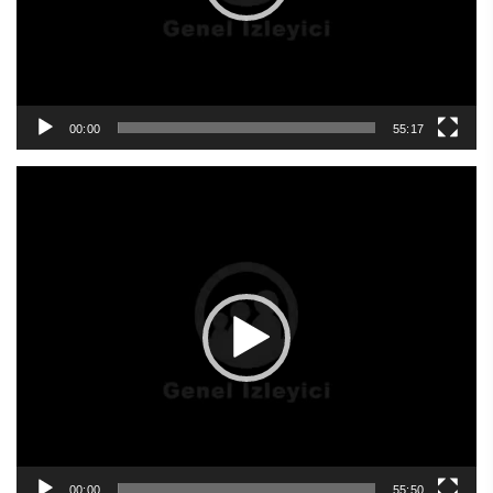
00:00
55:17
Video
oynatıcı
00:00
55:50