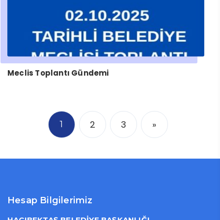
Meclis Toplantı Gündemi
2
3
»
1
Hesap Bilgilerimiz
HACIBEKTAŞ BELEDİYE BAŞKANLIĞI