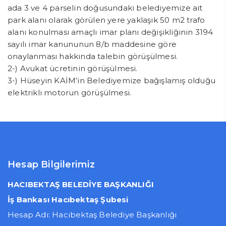
ada 3 ve 4 parselin doğusundaki belediyemize ait
park alanı olarak görülen yere yaklaşık 50 m2 trafo
alanı konulması amaçlı imar planı değişikliğinin 3194
sayılı imar kanununun 8/b maddesine göre
onaylanması hakkında talebin görüşülmesi.
2-) Avukat ücretinin görüşülmesi.
3-) Hüseyin KAİM’in Belediyemize bağışlamış olduğu
elektrikli motorun görüşülmesi.
Hesap Bilgilerimiz
HACIBEKTAŞ BELEDİYE BAŞKANLIĞI
İş Bankası Hacıbektaş Şubesi
Hesap Adı: Hacıbektaş Belediye Başkanlığı