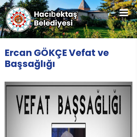
Ercan GÖKÇE Vefat ve
Başsağlığı