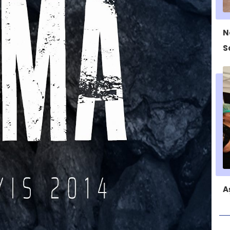
N
S
A