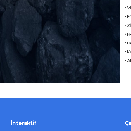
V
F
Z
H
H
K
A
İnteraktif
Ça