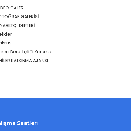
İDEO GALERİ
OTOĞRAF GALERİSİ
İYARETÇİ DEFTERİ
ekder
aktuv
amu Denetçiliği Kurumu
HİLER KALKINMA AJANSI
lışma Saatleri