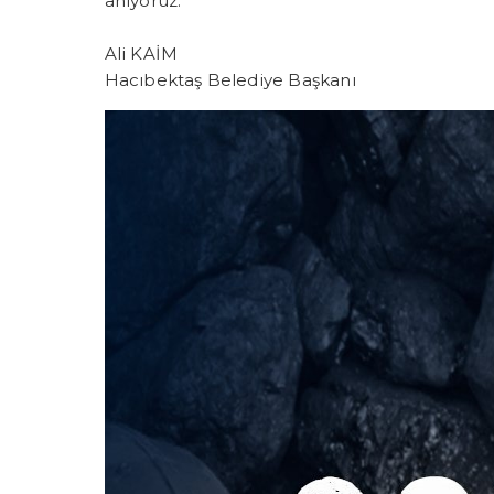
anıyoruz.
Ali KAİM
Hacıbektaş Belediye Başkanı