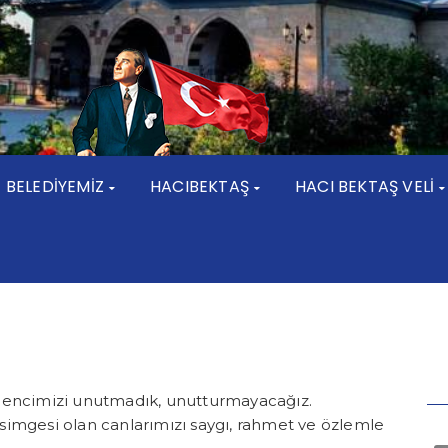
BELEDİYEMİZ
HACIBEKTAŞ
HACI BEKTAŞ VELİ
adencimizi unutmadık, unutturmayacağız.
simgesi olan canlarımızı saygı, rahmet ve özlemle