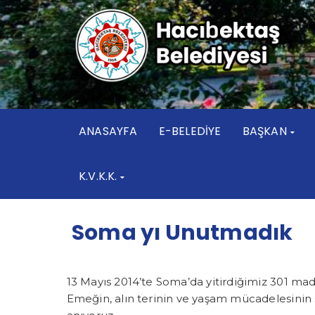
ANASAYFA
E-BELEDİYE
BAŞKAN
K.V.K.K.
Soma yı Unutmadık
13 Mayıs 2014’te Soma’da yitirdiğimiz 301 m
Emeğin, alın terinin ve yaşam mücadelesinin 