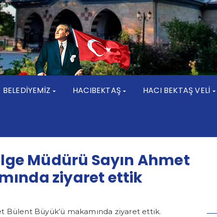
BELEDİYEMİZ
HACIBEKTAŞ
HACI BEKTAŞ VELİ
Bölge Müdürü Sayın Ahmet
ında ziyaret ettik
t Bülent Büyük’ü makamında ziyaret ettik.