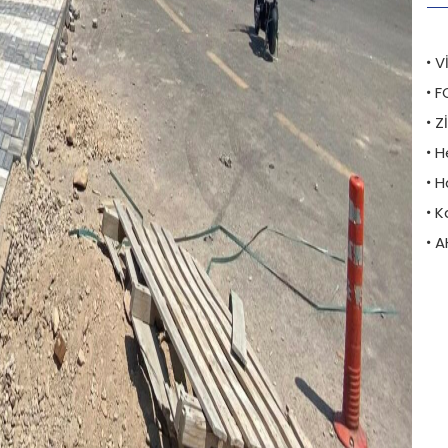
V
F
Z
H
H
K
A