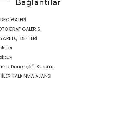
Bağlantılar
İDEO GALERİ
OTOĞRAF GALERİSİ
İYARETÇİ DEFTERİ
ekder
aktuv
amu Denetçiliği Kurumu
HİLER KALKINMA AJANSI