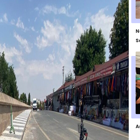
N
S
A