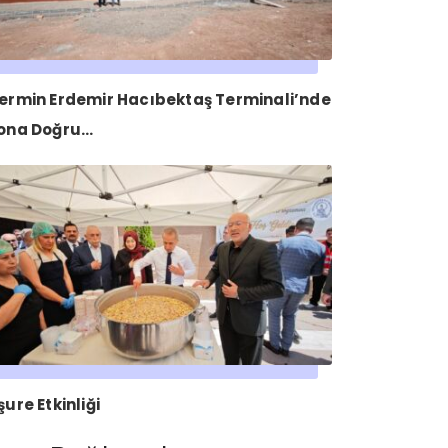
ermin Erdemir Hacıbektaş Terminali’nde
ona Doğru…
şure Etkinliği