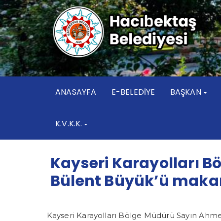
ANASAYFA
E-BELEDİYE
BAŞKAN
K.V.K.K.
Kayseri Karayolları 
Bülent Büyük’ü makam
Kayseri Karayolları Bölge Müdürü Sayın Ahme