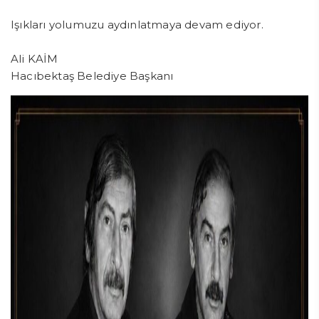
Işıkları yolumuzu aydınlatmaya devam ediyor.
Ali KAİM
Hacıbektaş Belediye Başkanı